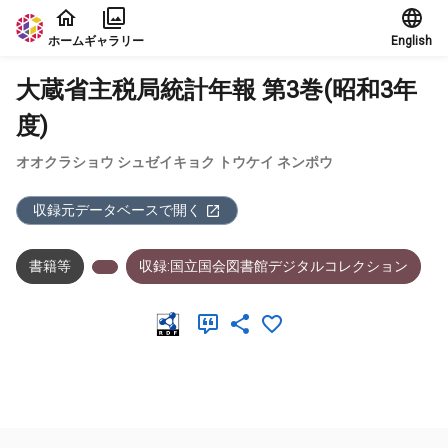
本文に飛ぶ
ホーム
ギャラリー
English
大蔵省主税局統計年報 第3巻(昭和3年
度)
オオクラショウ シュゼイキョク トウケイ ネンポウ
収録元データベースで開く
書籍等
収録:国立国会図書館デジタルコレクション
メタデータ