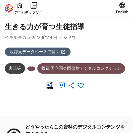
本文に飛ぶ
ホーム
ギャラリー
English
生きる力が育つ生徒指導
イキル チカラ ガ ソダツ セイト シドウ
収録元データベースで開く
書籍等
収録:国立国会図書館デジタルコレクション
メタデータ
どうやったらこの資料のデジタルコンテンツを