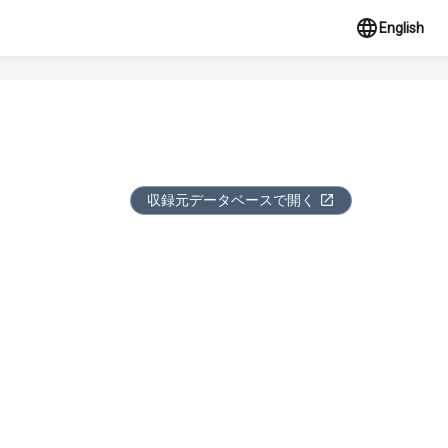
English
収録元データベースで開く