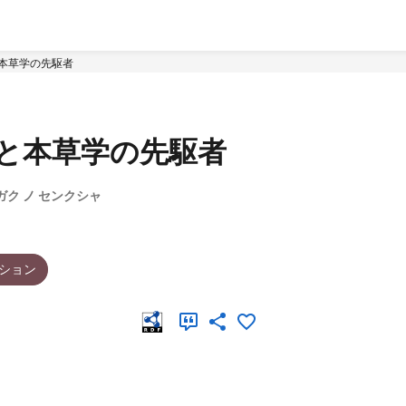
と本草学の先駆者
磁と本草学の先駆者
ガク ノ センクシャ
ション