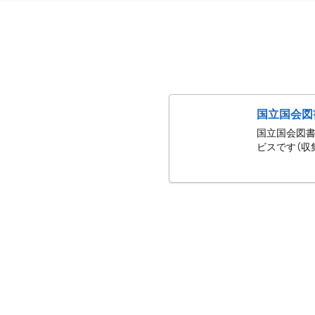
国立国会図
国立国会図書
ビスです（収