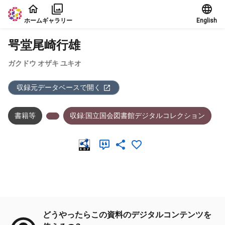
本文に飛ぶ
ホーム
ギャラリー
English
咢堂尾崎行雄
ガクドウ オザキ ユキオ
収録元データベースで開く
書籍等
収録:国立国会図書館デジタルコレクション
メタデータ
どうやったらこの資料のデジタルコンテンツを