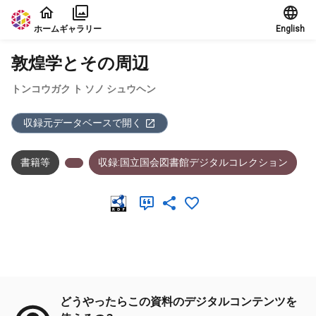
本文に飛ぶ
ホーム
ギャラリー
English
敦煌学とその周辺
トンコウガク ト ソノ シュウヘン
収録元データベースで開く
書籍等
収録:国立国会図書館デジタルコレクション
メタデータ
どうやったらこの資料のデジタルコンテンツを