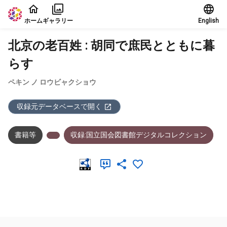
本文に飛ぶ
ホーム
ギャラリー
English
北京の老百姓 : 胡同で庶民とともに暮
らす
ペキン ノ ロウビャクショウ
収録元データベースで開く
書籍等
収録:国立国会図書館デジタルコレクション
メタデータ