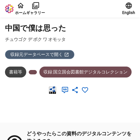
本文に飛ぶ
ホーム
ギャラリー
English
中国で僕は思った
チュウゴク デ ボク ワ オモッタ
収録元データベースで開く
書籍等
収録:国立国会図書館デジタルコレクション
メタデータ
どうやったらこの資料のデジタルコンテンツを