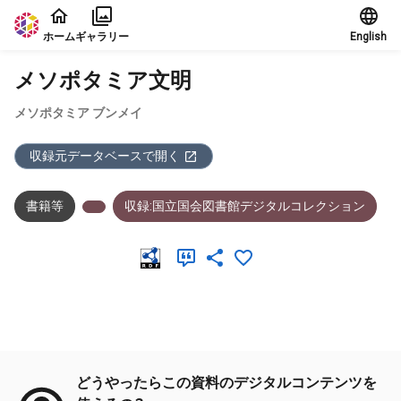
本文に飛ぶ
ホーム
ギャラリー
English
メソポタミア文明
メソポタミア ブンメイ
収録元データベースで開く
書籍等
収録:国立国会図書館デジタルコレクション
メタデータ
どうやったらこの資料のデジタルコンテンツを