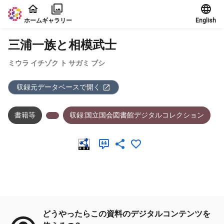
本文に飛ぶ
ホーム
ギャラリー
English
三浦一族と相模武士
ミウラ イチゾク ト サガミ ブシ
収録元データベースで開く
書籍等
収録:国立国会図書館デジタルコレクション
メタデータ
どうやったらこの資料のデジタルコンテンツを