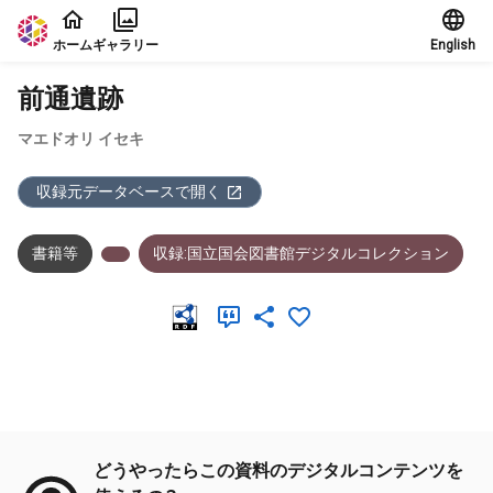
本文に飛ぶ
ホーム
ギャラリー
English
前通遺跡
マエドオリ イセキ
収録元データベースで開く
書籍等
収録:国立国会図書館デジタルコレクション
メタデータ
どうやったらこの資料のデジタルコンテンツを