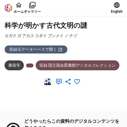
本文に飛ぶ
ホーム
ギャラリー
English
科学が明かす古代文明の謎
カガク ガ アカス コダイ ブンメイ ノ ナゾ
収録元データベースで開く
書籍等
収録:国立国会図書館デジタルコレクション
メタデータ
どうやったらこの資料のデジタルコンテンツを