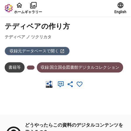
本文に飛ぶ
ホーム
ギャラリー
English
テディベアの作り方
テディベア ノ ツクリカタ
収録元データベースで開く
書籍等
収録:国立国会図書館デジタルコレクション
メタデータ
どうやったらこの資料のデジタルコンテンツを