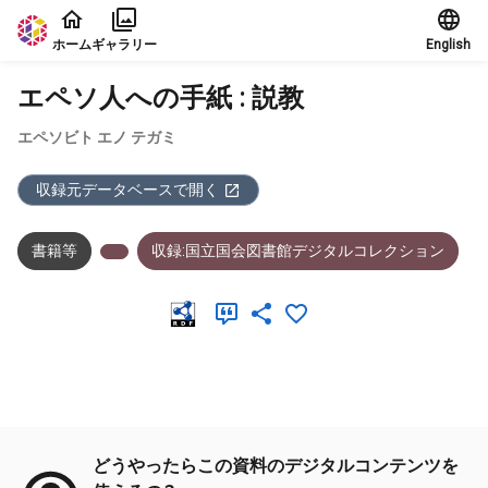
本文に飛ぶ
ホーム
ギャラリー
English
エペソ人への手紙 : 説教
エペソビト エノ テガミ
収録元データベースで開く
書籍等
収録:国立国会図書館デジタルコレクション
メタデータ
どうやったらこの資料のデジタルコンテンツを