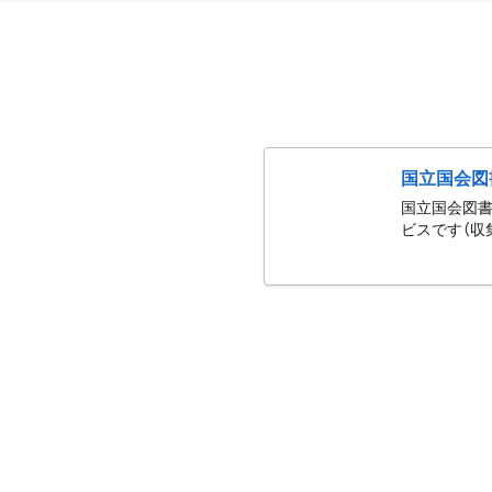
国立国会図
国立国会図書
ビスです（収