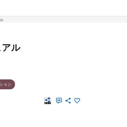
ル
ュアル
ション