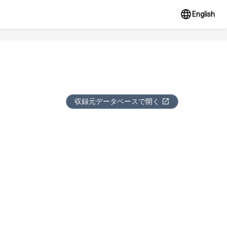
English
収録元データベースで開く