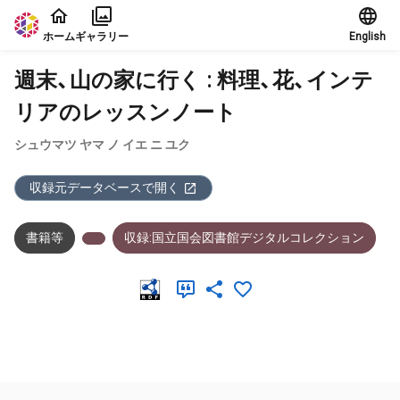
本文に飛ぶ
ホーム
ギャラリー
English
週末、山の家に行く : 料理、花、インテ
リアのレッスンノート
シュウマツ ヤマ ノ イエ ニ ユク
収録元データベースで開く
書籍等
収録:国立国会図書館デジタルコレクション
メタデータ