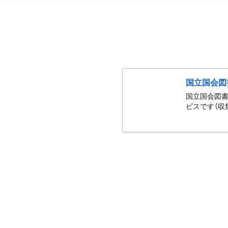
国立国会図
国立国会図書
ビスです（収