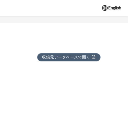
English
収録元データベースで開く