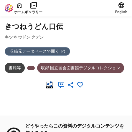
本文に飛ぶ
ホーム
ギャラリー
English
きつねうどん口伝
キツネ ウドン クデン
収録元データベースで開く
書籍等
収録:国立国会図書館デジタルコレクション
メタデータ
どうやったらこの資料のデジタルコンテンツを