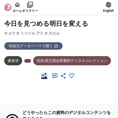
本文に飛ぶ
ホーム
ギャラリー
English
今日を見つめる明日を変える
キョウ オ ミツメル アス オ カエル
収録元データベースで開く
書籍等
収録:国立国会図書館デジタルコレクション
メタデータ
どうやったらこの資料のデジタルコンテンツを