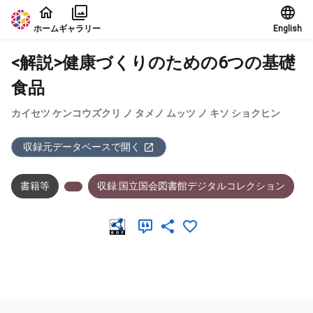
本文に飛ぶ
ホーム
ギャラリー
English
<解説>健康づくりのための6つの基礎
食品
カイセツ ケンコウズクリ ノ タメノ ムッツ ノ キソ ショクヒン
収録元データベースで開く
書籍等
収録:国立国会図書館デジタルコレクション
メタデータ