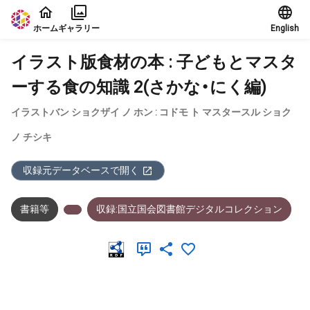
本文に飛ぶ
ホーム
ギャラリー
English
イラスト版食材の本 : 子どもとマスタ
ーする食の知識 2(さかな・にく編)
イラストバン ショクザイ ノ ホン : コドモ ト マスタースル ショク
ノ チシキ
収録元データベースで開く
書籍等
収録:国立国会図書館デジタルコレクション