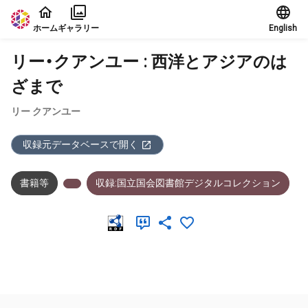
本文に飛ぶ
ホーム
ギャラリー
English
リー・クアンユー : 西洋とアジアのは
ざまで
リー クアンユー
収録元データベースで開く
書籍等
収録:国立国会図書館デジタルコレクション
メタデータ