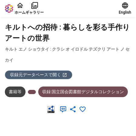
本文に飛ぶ
ホーム
ギャラリー
English
キルトへの招待 : 暮らしを彩る手作り
アートの世界
キルト エノ ショウタイ : クラシ オ イロドル テズクリ アート ノ セ
カイ
収録元データベースで開く
書籍等
収録:国立国会図書館デジタルコレクション