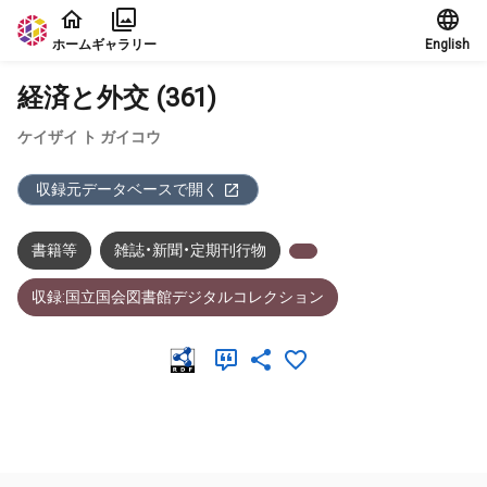
本文に飛ぶ
ホーム
ギャラリー
English
経済と外交 (361)
ケイザイ ト ガイコウ
収録元データベースで開く
書籍等
雑誌・新聞・定期刊行物
収録:国立国会図書館デジタルコレクション
メタデータ