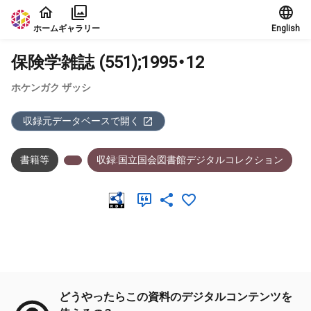
本文に飛ぶ
ホーム
ギャラリー
English
保険学雑誌 (551);1995・12
ホケンガク ザッシ
収録元データベースで開く
書籍等
収録:国立国会図書館デジタルコレクション
メタデータ
どうやったらこの資料のデジタルコンテンツを