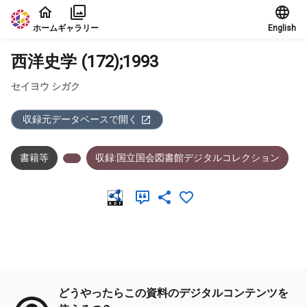
本文に飛ぶ
ホーム
ギャラリー
English
西洋史学 (172);1993
セイヨウ シガク
収録元データベースで開く
書籍等
収録:国立国会図書館デジタルコレクション
メタデータ
どうやったらこの資料のデジタルコンテンツを