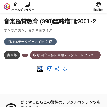
本文に飛ぶ
ホーム
ギャラリー
English
音楽鑑賞教育 (390)臨時増刊;2001・2
オンガク カンショウ キョウイク
収録元データベースで開く
書籍等
収録:国立国会図書館デジタルコレクション
メタデータ
どうやったらこの資料のデジタルコンテンツを