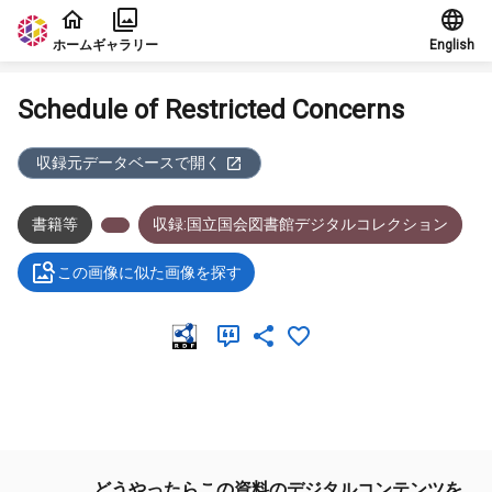
本文に飛ぶ
ホーム
ギャラリー
English
Schedule of Restricted Concerns
収録元データベースで開く
書籍等
収録:国立国会図書館デジタルコレクション
この画像に似た画像を探す
メタデータ
どうやったらこの資料のデジタルコンテンツを