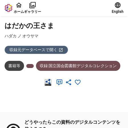
本文に飛ぶ
ホーム
ギャラリー
English
はだかの王さま
ハダカ ノ オウサマ
収録元データベースで開く
書籍等
収録:国立国会図書館デジタルコレクション
メタデータ
どうやったらこの資料のデジタルコンテンツを