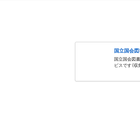
国立国会図
国立国会図書
ビスです（収