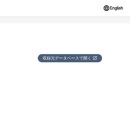
English
収録元データベースで開く