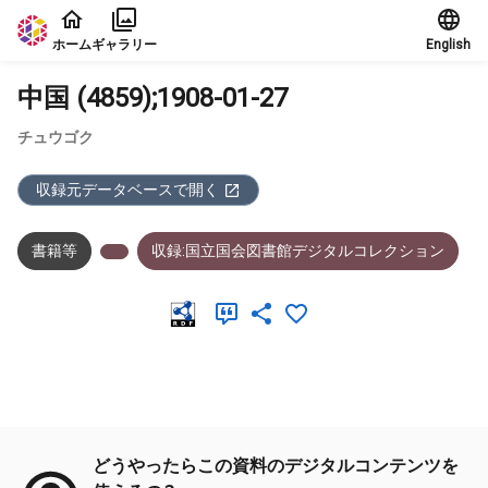
本文に飛ぶ
ホーム
ギャラリー
English
中国 (4859);1908-01-27
チュウゴク
収録元データベースで開く
書籍等
収録:国立国会図書館デジタルコレクション
メタデータ
どうやったらこの資料のデジタルコンテンツを