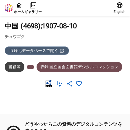
本文に飛ぶ
ホーム
ギャラリー
English
中国 (4698);1907-08-10
チュウゴク
収録元データベースで開く
書籍等
収録:国立国会図書館デジタルコレクション
メタデータ
どうやったらこの資料のデジタルコンテンツを