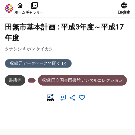
本文に飛ぶ
ホーム
ギャラリー
English
田無市基本計画 : 平成3年度～平成17
年度
タナシシ キホン ケイカク
収録元データベースで開く
書籍等
収録:国立国会図書館デジタルコレクション
メタデータ