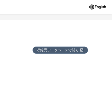
English
収録元データベースで開く