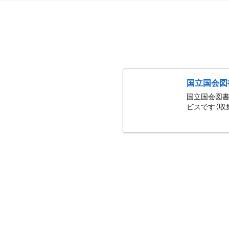
国立国会図
国立国会図書
ビスです（収