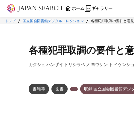
本文に飛ぶ
ホーム
ギャラリー
トップ
国立国会図書館デジタルコレクション
各種犯罪取調の要件と意見
各種犯罪取調の要件と
カクシュ ハンザイ トリシラベ ノ ヨウケン ト イケンショ
書籍等
図書
収録:国立国会図書館デジ