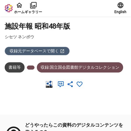
本文に飛ぶ
ホーム
ギャラリー
English
施設年報 昭和48年版
シセツ ネンポウ
収録元データベースで開く
書籍等
収録:国立国会図書館デジタルコレクション
メタデータ
どうやったらこの資料のデジタルコンテンツを