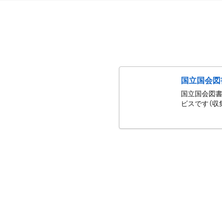
国立国会図
国立国会図書
ビスです（収