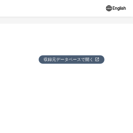
English
収録元データベースで開く