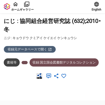
本文に飛ぶ
ホーム
ギャラリー
English
にじ : 協同組合経営研究誌 (632);2010・
冬
ニジ : キョウドウ クミアイ ケイエイ ケンキュウシ
収録元データベースで開く
書籍等
収録:国立国会図書館デジタルコレクション
メタデータ