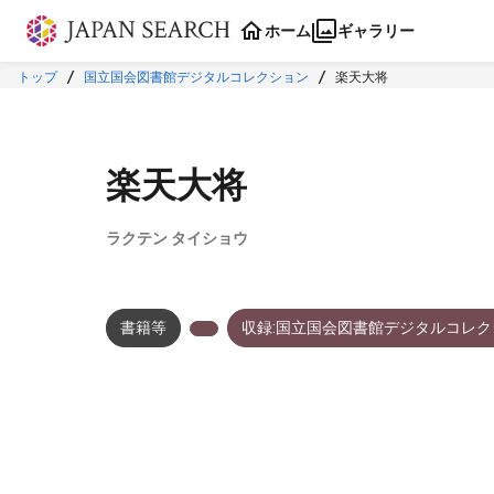
本文に飛ぶ
ホーム
ギャラリー
トップ
国立国会図書館デジタルコレクション
楽天大将
楽天大将
ラクテン タイショウ
書籍等
収録:国立国会図書館デジタルコレク