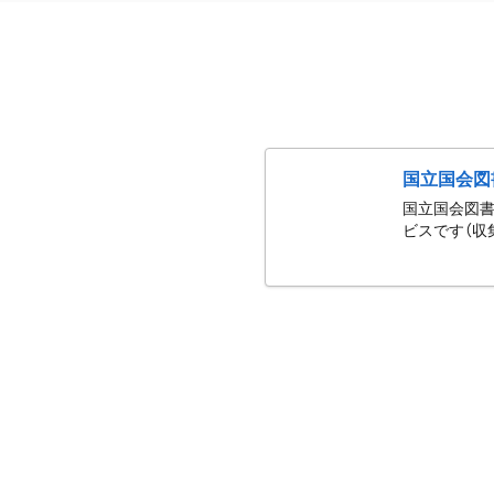
国立国会図
国立国会図書
ビスです（収