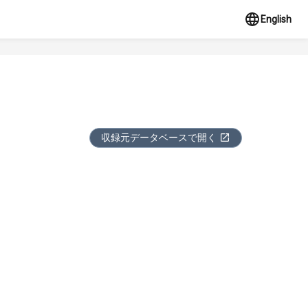
English
収録元データベースで開く