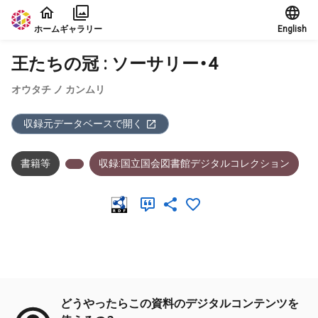
本文に飛ぶ
ホーム
ギャラリー
English
王たちの冠 : ソーサリー・4
オウタチ ノ カンムリ
収録元データベースで開く
書籍等
収録:国立国会図書館デジタルコレクション
メタデータ
どうやったらこの資料のデジタルコンテンツを