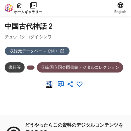
本文に飛ぶ
ホーム
ギャラリー
English
中国古代神話 2
チュウゴク コダイ シンワ
収録元データベースで開く
書籍等
収録:国立国会図書館デジタルコレクション
メタデータ
どうやったらこの資料のデジタルコンテンツを