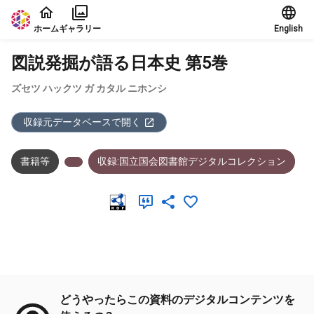
本文に飛ぶ
ホーム
ギャラリー
English
図説発掘が語る日本史 第5巻
ズセツ ハックツ ガ カタル ニホンシ
収録元データベースで開く
書籍等
収録:国立国会図書館デジタルコレクション
メタデータ
どうやったらこの資料のデジタルコンテンツを