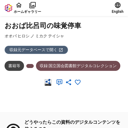
本文に飛ぶ
ホーム
ギャラリー
English
おおば比呂司の味覚停車
オオバ ヒロシ ノ ミカク テイシャ
収録元データベースで開く
書籍等
収録:国立国会図書館デジタルコレクション
メタデータ
どうやったらこの資料のデジタルコンテンツを