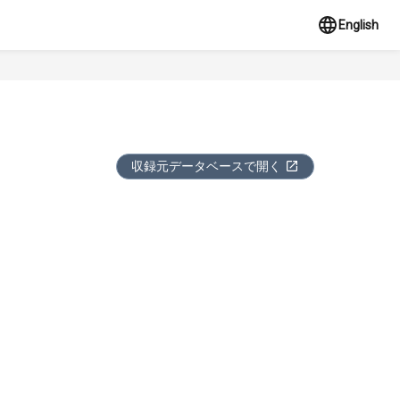
English
収録元データベースで開く