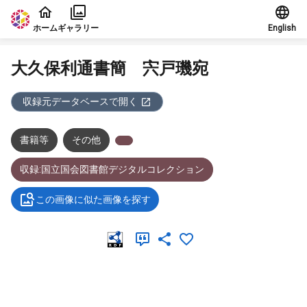
本文に飛ぶ
ホーム
ギャラリー
English
大久保利通書簡 宍戸璣宛
収録元データベースで開く
書籍等
その他
収録:国立国会図書館デジタルコレクション
この画像に似た画像を探す
メタデータ