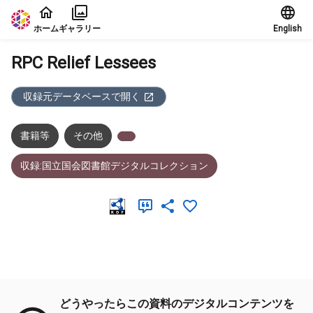
本文に飛ぶ
ホーム
ギャラリー
English
RPC Relief Lessees
収録元データベースで開く
書籍等
その他
収録:国立国会図書館デジタルコレクション
メタデータ
どうやったらこの資料のデジタルコンテンツを