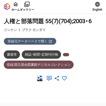
本文に飛ぶ
ホーム
ギャラリー
English
人権と部落問題 55(7)(704);2003・6
ジンケン ト ブラク モンダイ
収録元データベースで開く
書籍等
雑誌・新聞・定期刊行物
収録:国立国会図書館デジタルコレクション
メタデータ