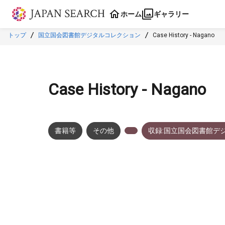
本文に飛ぶ
ホーム
ギャラリー
トップ
国立国会図書館デジタルコレクション
Case History - Nagano
Case History - Nagano
書籍等
その他
収録:国立国会図書館デ
メタデータ