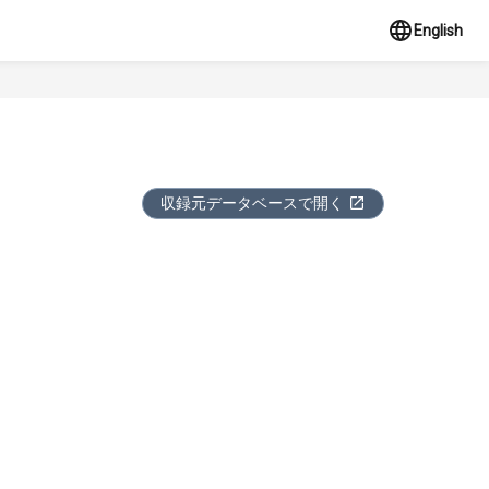
English
収録元データベースで開く