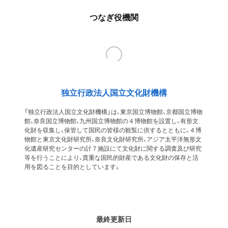
つなぎ役機関
独立行政法人国立文化財機構
「独立行政法人国立文化財機構」は、東京国立博物館、京都国立博物
館、奈良国立博物館、九州国立博物館の４博物館を設置し、有形文
化財を収集し、保管して国民の皆様の観覧に供するとともに、４博
物館と東京文化財研究所、奈良文化財研究所、アジア太平洋無形文
化遺産研究センターの計７施設にて文化財に関する調査及び研究
等を行うことにより、貴重な国民的財産である文化財の保存と活
用を図ることを目的としています。
最終更新日