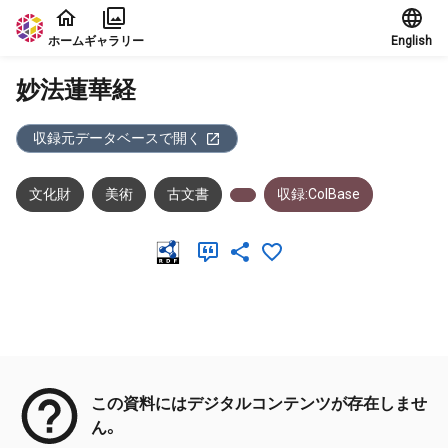
本文に飛ぶ
ホーム
ギャラリー
English
妙法蓮華経
収録元データベースで開く
文化財
美術
古文書
収録:ColBase
メタデータ
この資料にはデジタルコンテンツが存在しませ
ん。