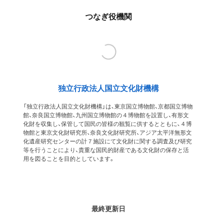
つなぎ役機関
独立行政法人国立文化財機構
「独立行政法人国立文化財機構」は、東京国立博物館、京都国立博物
館、奈良国立博物館、九州国立博物館の４博物館を設置し、有形文
化財を収集し、保管して国民の皆様の観覧に供するとともに、４博
物館と東京文化財研究所、奈良文化財研究所、アジア太平洋無形文
化遺産研究センターの計７施設にて文化財に関する調査及び研究
等を行うことにより、貴重な国民的財産である文化財の保存と活
用を図ることを目的としています。
最終更新日