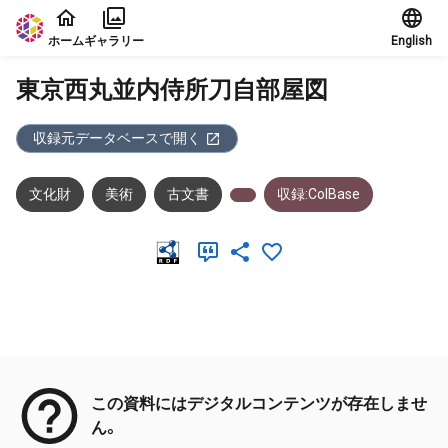
本文に飛ぶ
ホーム
ギャラリー
English
東京西丸並内侍所刀自部屋図
収録元データベースで開く
文化財
美術
古文書
収録:ColBase
メタデータ
この資料にはデジタルコンテンツが存在しませ
ん。