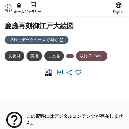
本文に飛ぶ
ホーム
ギャラリー
English
慶應再刻御江戸大絵図
収録元データベースで開く
文化財
美術
古文書
収録:ColBase
メタデータ
この資料にはデジタルコンテンツが存在しませ
ん。