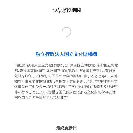
つなぎ役機関
独立行政法人国立文化財機構
「独立行政法人国立文化財機構」は、東京国立博物館、京都国立博物
館、奈良国立博物館、九州国立博物館の４博物館を設置し、有形文
化財を収集し、保管して国民の皆様の観覧に供するとともに、４博
物館と東京文化財研究所、奈良文化財研究所、アジア太平洋無形文
化遺産研究センターの計７施設にて文化財に関する調査及び研究
等を行うことにより、貴重な国民的財産である文化財の保存と活
用を図ることを目的としています。
最終更新日