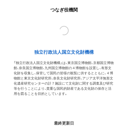
つなぎ役機関
独立行政法人国立文化財機構
「独立行政法人国立文化財機構」は、東京国立博物館、京都国立博物
館、奈良国立博物館、九州国立博物館の４博物館を設置し、有形文
化財を収集し、保管して国民の皆様の観覧に供するとともに、４博
物館と東京文化財研究所、奈良文化財研究所、アジア太平洋無形文
化遺産研究センターの計７施設にて文化財に関する調査及び研究
等を行うことにより、貴重な国民的財産である文化財の保存と活
用を図ることを目的としています。
最終更新日