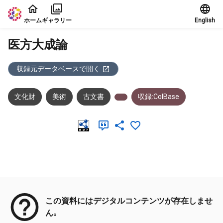
本文に飛ぶ
ホーム
ギャラリー
English
医方大成論
収録元データベースで開く
文化財
美術
古文書
収録:ColBase
メタデータ
この資料にはデジタルコンテンツが存在しませ
ん。